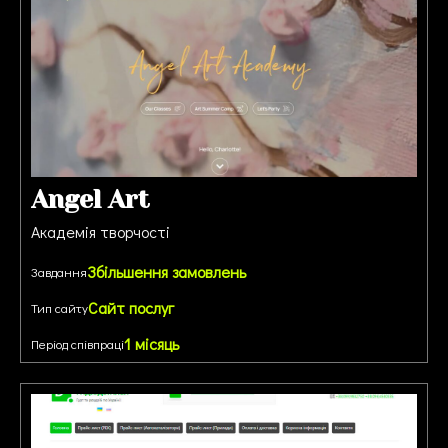
Angel Art
Академія творчості
Збільшення замовлень
Завдання
Сайт послуг
Тип сайту
1 місяць
Період співпраці