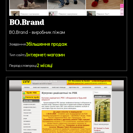
BO.Brand
BO.Brand - виробник піжам
Збільшення продаж
Завдання
Інтернет-магазин
Тип сайту
2 місяці
Період співпраці