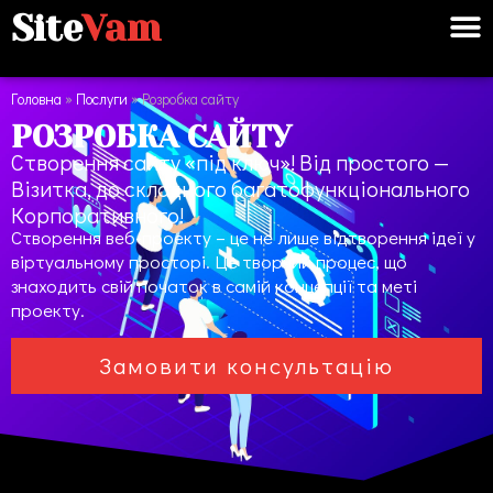
Site
Vam
Головна
»
Послуги
»
Розробка сайту
РОЗРОБКА САЙТУ
Створення сайту «під ключ»! Від простого —
Візитка, до складного багатофункціонального
Корпоративного!
Створення веб-проекту – це не лише відтворення ідеї у
віртуальному просторі. Це творчий процес, що
знаходить свій початок в самій концепції та меті
проекту.
Замовити консультацію