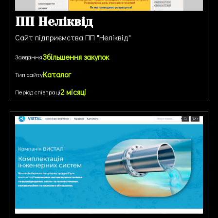
ПП Неліквід
Сайт підприємства ПП "Неліквід"
Збільшення закупок
Завдання
Каталог
Тип сайту
2 місяці
Період співпраці