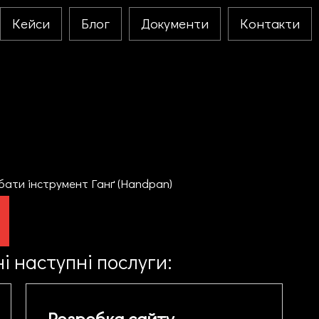
Кейси
Блог
Документи
Контакти
бати інструмент Ганґ (Handpan)
і наступні послуги:
Розробка сайту