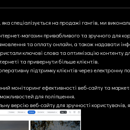
x, яка спеціалізується на продажі гангів, ми викона
інтернет-магазин привабливого та зручного для ко
замовлення та оплату онлайн, а також надавати інф
ористали ключові слова та оптимізацію контенту д
тернеті та привернути більше клієнтів.
а оперативну підтримку клієнтів через електронну п
ійний моніторинг ефективності веб-сайту та марке
 можливостей для поліпшення.
льну версію веб-сайту для зручності користувачів, 