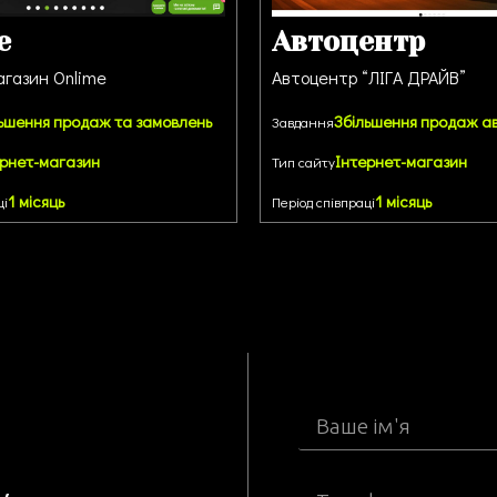
e
Автоцентр
агазин Onlime
Автоцентр “ЛІГА ДРАЙВ”
ьшення продаж та замовлень
Збільшення продаж а
Завдання
ернет-магазин
Інтернет-магазин
Тип сайту
1 місяць
1 місяць
ці
Період співпраці
з
у