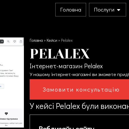
Головна
Послуги
Головна
»
Кейси
»
Pelalex
PELALEX
Інтернет-магазин Pelalex
У нашому інтернет-магазині ви зможете прид
Замовити консультацію
У кейсі
Pelalex
були виконан
Вебдизайн сайту