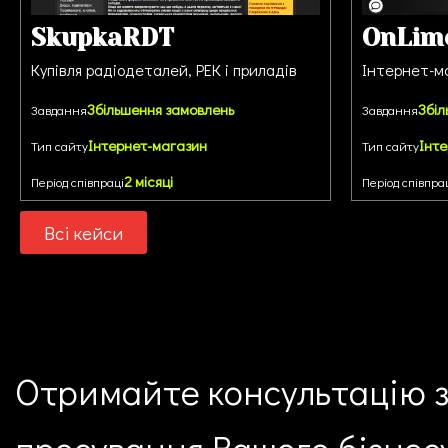
SkupkaRDT
OnLim
Купівля радіодеталей, РЕК і приладів
Інтернет-м
Збільшення замовлень
Збіл
Завдання
Завдання
Інтернет-магазин
Інт
Тип сайту
Тип сайту
2 місяці
Період співпраці
Період співпра
Всі кейси
Отримайте консультацію
просування
Вашого бізнес