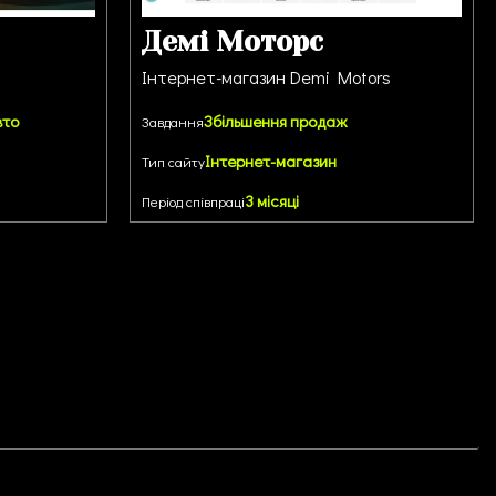
Демі Моторс
Інтернет-магазин Demi Motors
вто
Збільшення продаж
Завдання
Інтернет-магазин
Тип сайту
3 місяці
Період співпраці