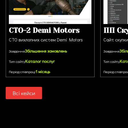
СТО-2 Demi Motors
ПП Ск
СТО вихлопних систем Demi Motors
Сайт скупк
Збільшення замовлень
Збіл
Завдання
Завдання
Каталог послуг
Кат
Тип сайту
Тип сайту
1 місяць
Період співпраці
Період співпра
Всі кейси