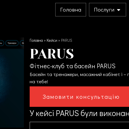
Головна
Послуги
Головна
»
Кейси
»
PARUS
PARUS
Фітнес-клуб та басейн PARUS
Басейн та тренажери, масажний кабінет і –
на тебе!
Замовити консультацію
У кейсі
PARUS
були виконані