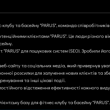
с-клубу та басейну "PARUS", команда співробітників
потенційними клієнтами "PARUS". Це люди різного вік
сейну.
йт "PARUS" для пошукових систем (SEO). Зробили йо
веб-сайту та соціальних медіа, який привернув уваг
ронної розсилки для залучення нових клієнтів та з
ренування та інші цікаві події.
постійного відстеження ефективності кожного виду
лієнтську базу для фітнес-клубу та басейну "PARUS".