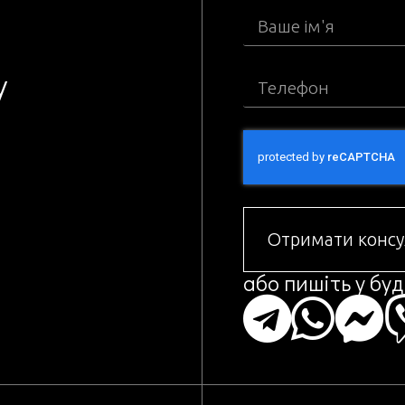
з
у
Отримати консу
або пишіть у бу