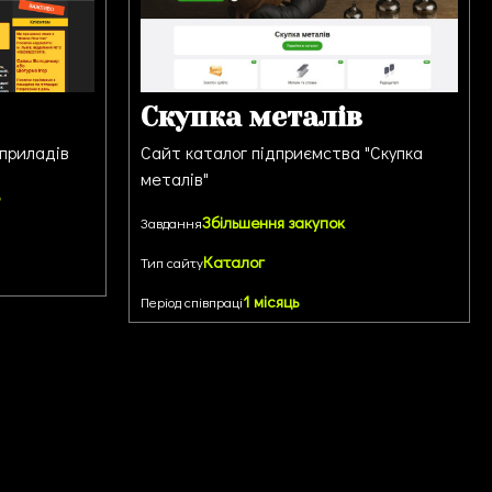
Скупка металів
 приладів
Сайт каталог підприємства "Скупка
металів"
Збільшення закупок
Завдання
Каталог
Тип сайту
1 місяць
Період співпраці