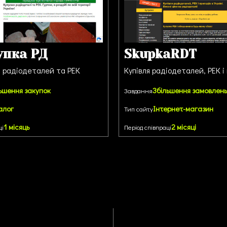
упка РД
SkupkaRDT
и радіодеталей та РЕК
Купівля радіодеталей, РЕК і
ьшення закупок
Збільшення замовлень
Завдання
алог
Інтернет-магазин
Тип сайту
1 місяць
2 місяці
ці
Період співпраці